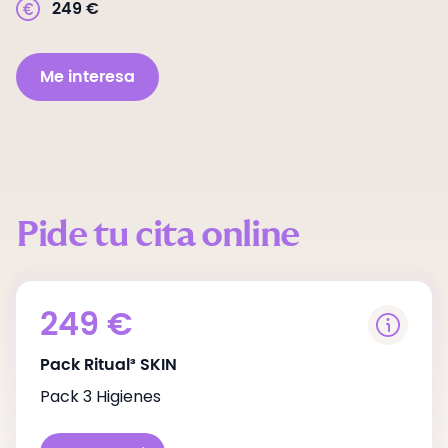
249
€
Me interesa
Pide tu cita online
249
€
*No incluye los tratamientos de
Pack Ritual³ SKIN
rinomodelación ni relleno de ojeras.
Pack 3 Higienes