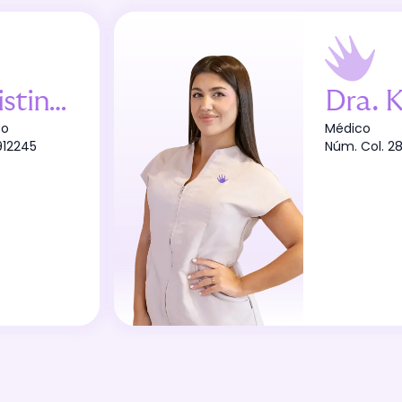
ina Martín
Dra
.
Ki
co
Médico
912245
Núm. Col.
2