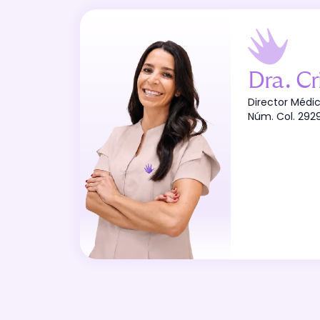
Dra
.
Crist
Director Médi
Núm. Col.
292