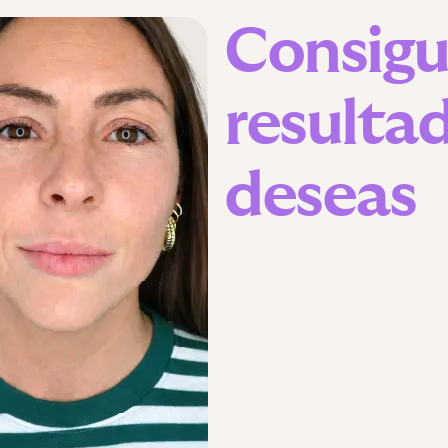
Consigu
resulta
deseas