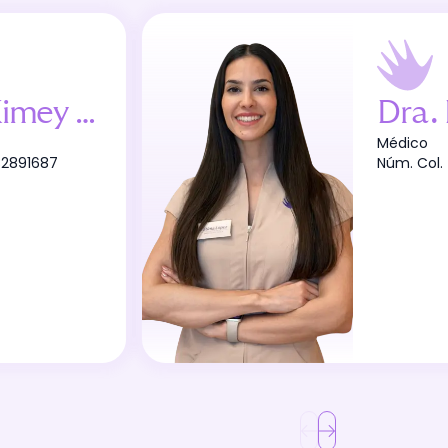
mey Balaguer
Dra
.
Médico
82891687
Núm. Col.