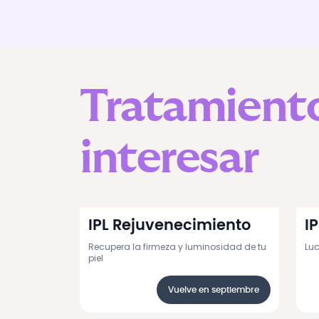
Tratamient
interesar
IPL Rejuvenecimiento
I
Recupera la firmeza y luminosidad de tu
Luc
piel
Vuelve en septiembre