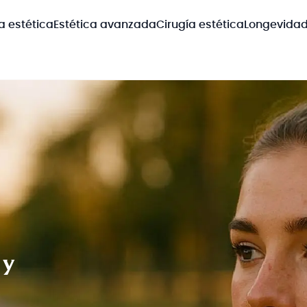
a estética
Estética avanzada
Cirugía estética
Longevida
 y