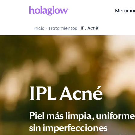
Medicin
Inicio
›
Tratamientos
›
IPL Acné
IPL Acné
Piel más limpia, uniforme
sin imperfecciones