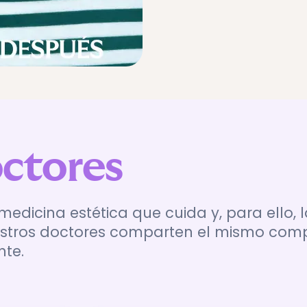
ctores
icina estética que cuida y, para ello, l
tros doctores comparten el mismo compro
nte.