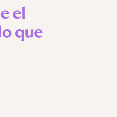
e el
do que