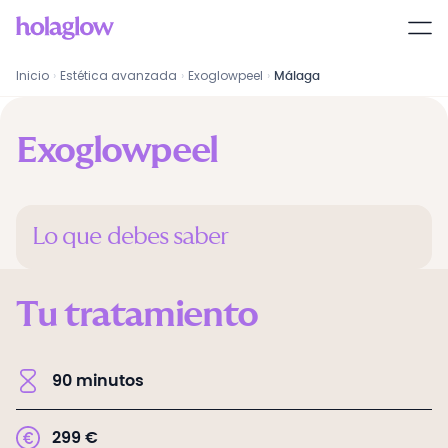
Exoglowpeel
en
Málaga
Inicio
›
Estética avanzada
›
Exoglowpeel
›
Málaga
Exoglowpeel
Lo que debes saber
Tu tratamiento
90
minutos
299
€