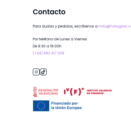
Av. Constitución, 2
,
30008
Murcia
(Frente a Zara)
Contacto
Para dudas y pedidos, escríbenos a
hola@holaglow.
Por teléfono de Lunes a Viernes
De 9:30 a 19:00h
(+34) 682 417 208