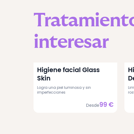
Tratamient
interesar
Higiene facial Glass
H
Skin
D
Logra una piel luminosa y sin
Lim
imperfecciones
ros
99
€
Desde