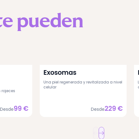
te pueden
Exosomas
Una piel regenerada y revitalizada a nivel
celular
 rojeces
99
€
229
€
Desde
Desde
Barcelona