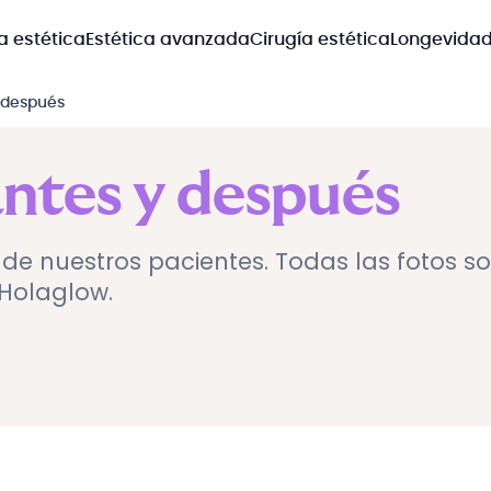
a estética
Estética avanzada
Cirugía estética
Longevida
 después
antes y después
 de nuestros pacientes. Todas las fotos s
 Holaglow.