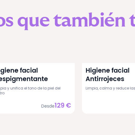
os que también 
igiene facial
Higiene facial
espigmentante
Antirrojeces
pia y unifica el tono de la piel del
Limpia, calma y reduce las
tro
129
€
Desde