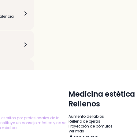
alencia
Medicina estética
Rellenos
1
Zaragoza
Aumento de labios
s escritos por profesionales de la
Relleno de ojeras
onstituye un consejo médico y no se
Proyección de pómulos
to médico
Ver más