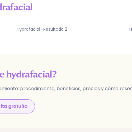
rafacial
Hydrafacial
· Resultado
2
H
re
hydrafacial
?
amiento: procedimiento, beneficios, precios y cómo reserv
cita gratuita