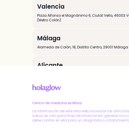
Valencia
Plaza Alfonso el Magnánimo 6
,
Ciutat Vella,
46003
V
(Metro Colón)
Málaga
Alameda de Colón, 18, Distrito Centro
,
29001
Málaga
Alicante
Calle del Poeta Quintana 41
,
03004
Alicante
Zaragoza
P.º de la Constitucion, 29 Dpdo
,
Casco Antiguo,
5000
Centro de medicina estética
(Esquina con C/ Mariano Escar)
La información de este sitio web, incluidos los artículo
salud, es solo para fines de información general, no c
debe confiar en ella para un diagnóstico o tratamien
Murcia