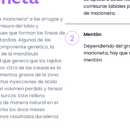
comisuras labiales p
de marioneta.
marioneta” a las arrugas y
misura del labio y
ues que forman las líneas de
Mentón
2
ardías. Algunas de las
Dependiendo del gra
 componente genético, la
marioneta, hay que r
, de la mandíbula
mentón.
 que genera que los tejidos
o. Otra de las causas es la
imentos grasos de la zona
eñas inyecciones de ácido
 el volumen perdido y tensar
 surcos. Este relleno
a de manera natural en el
ante los doce meses
 unos resultados duraderos