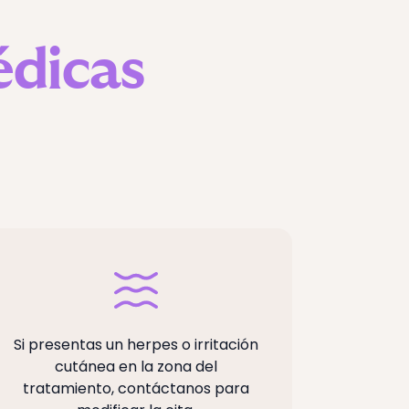
dicas
Ven a 
Si presentas un herpes o irritación
po
cutánea en la zona del
fácilm
tratamiento, contáctanos para
piel y