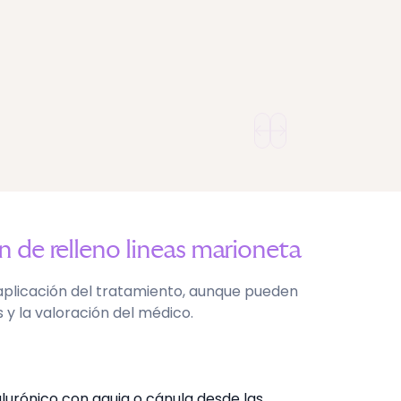
ón de
relleno lineas marioneta
aplicación del tratamiento, aunque pueden
 y la valoración del médico.
alurónico con aguja o cánula desde las