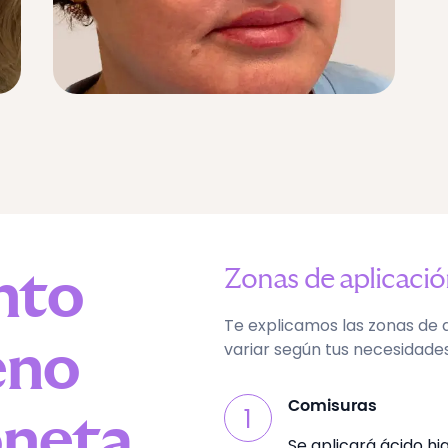
nto
Zonas de aplicaci
Te explicamos las zonas de 
eno
variar según tus necesidades
Comisuras
1
oneta
Se aplicará ácido hi