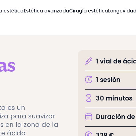
a estética
Estética avanzada
Cirugía estética
Longevida
as
1 vial de ác
1
sesión
30
minutos
ta es un
liza para suavizar
Duración de
es en la zona de la
te ácido
329
€