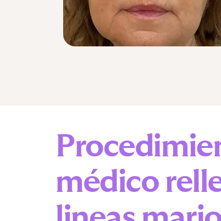
Procedimie
médico
rell
lineas mari