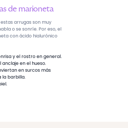
neas de marioneta
a, estas arrugas son muy
abla o se sonríe. Por eso, el
neta con ácido hialurónico
risa y el rostro en general.
l anclaje en el hueso.
onviertan en surcos más
la barbilla.
iel.