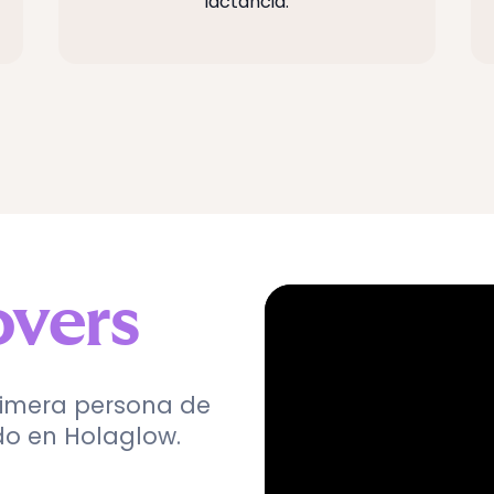
lactancia.
overs
rimera persona de
do en Holaglow.