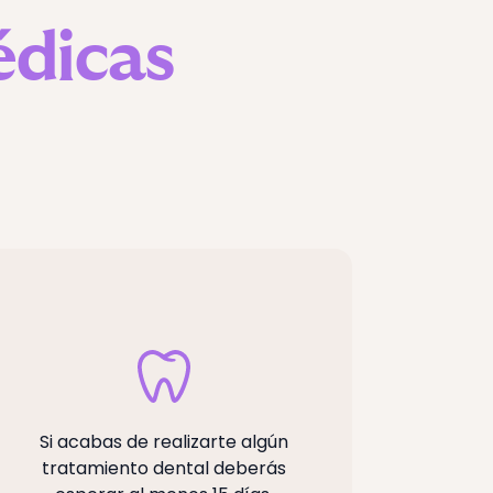
dicas
No rec
Si acabas de realizarte algún
de
tratamiento dental deberás
emba