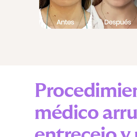
Procedimie
médico
arr
entrecejo y