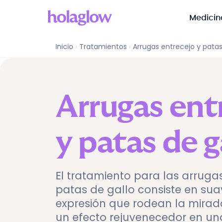
Medicin
Arrugas entrecejo y patas de gallo
en
Zaragoza
Inicio
›
Tratamientos
›
Arrugas entrecejo y patas
Arrugas ent
y patas de g
El tratamiento para las arruga
patas de gallo consiste en suav
expresión que rodean la mirad
un efecto rejuvenecedor en una