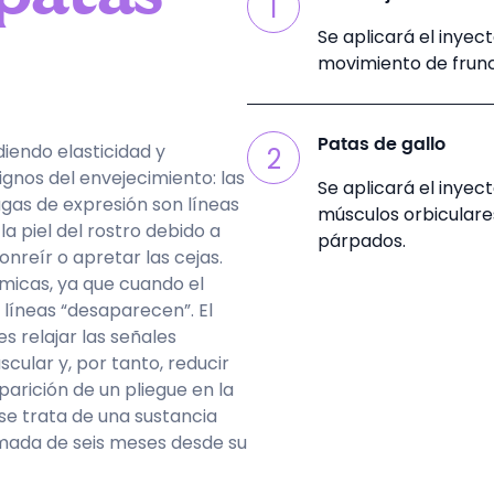
1
Se aplicará el inyec
movimiento de frunci
Patas de gallo
diendo elasticidad y
2
ignos del envejecimiento: las
Se aplicará el inyec
ugas de expresión son líneas
músculos orbiculares
 piel del rostro debido a
párpados.
nreír o apretar las cejas.
micas, ya que cuando el
 líneas “desaparecen”. El
s relajar las señales
ular y, por tanto, reducir
aparición de un pliegue en la
 se trata de una sustancia
imada de seis meses desde su