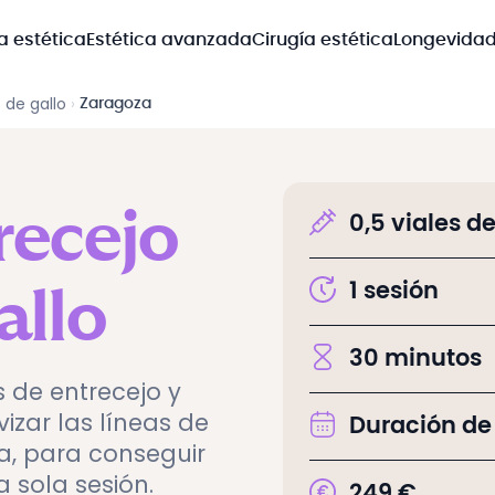
a estética
Estética avanzada
Cirugía estética
Longevida
 de gallo
›
Zaragoza
recejo
0,5 viales d
1
sesión
allo
30
minutos
s de entrecejo y
izar las líneas de
Duración de
a, para conseguir
 sola sesión.
249
€