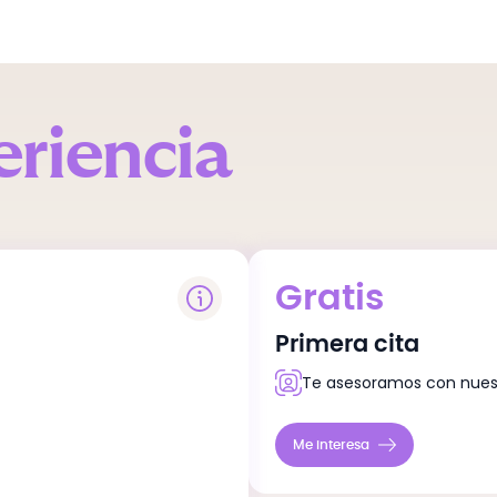
eriencia
Gratis
s de rinomodelación
Primera cita
ni relleno de ojeras.
Te asesoramos con nues
Me interesa