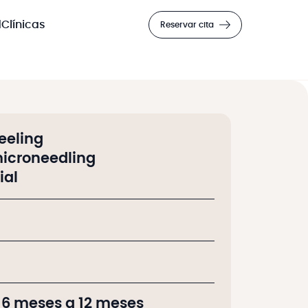
d
Clínicas
Reservar cita
eeling
microneedling
ial
 6 meses a 12 meses