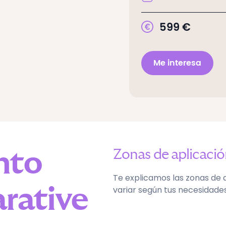
599
€
Me interesa
nto
Zonas de aplicaci
Te explicamos las zonas de 
arative
variar según tus necesidades