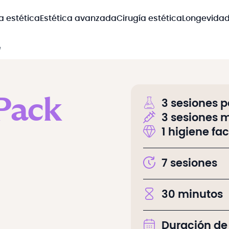
a estética
Estética avanzada
Cirugía estética
Longevida
e
Pack
3 sesiones p
3 sesiones 
1 higiene fac
7
sesiones
30
minutos
Duración de