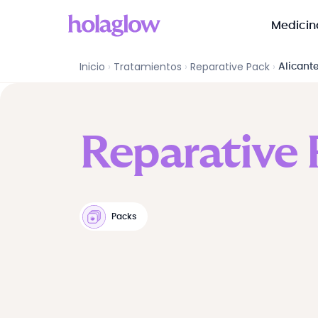
Medicin
Reparative Pack
en
Alicante
Inicio
›
Tratamientos
›
Reparative Pack
›
Alicant
Reparative 
Packs