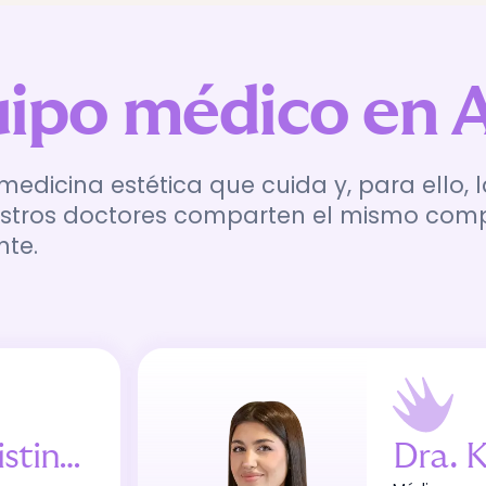
ipo médico en A
icina estética que cuida y, para ello, l
tros doctores comparten el mismo compro
nte.
ina Martín
Dra
.
Ki