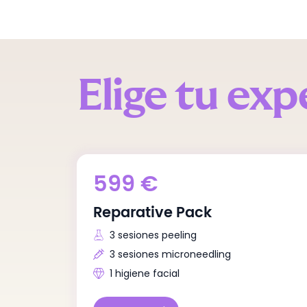
Elige tu exp
599
€
*No incluye los tratamiento
Reparative Pack
3 sesiones peeling
3 sesiones microneedling
1 higiene facial