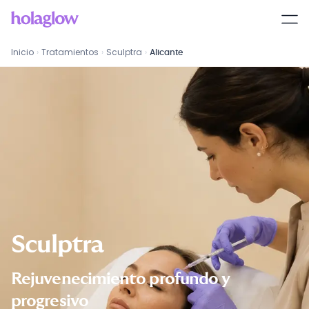
Sculptra
en
Alicante
Inicio
›
Tratamientos
›
Sculptra
›
Alicante
Sculptra
Rejuvenecimiento profundo y
progresivo