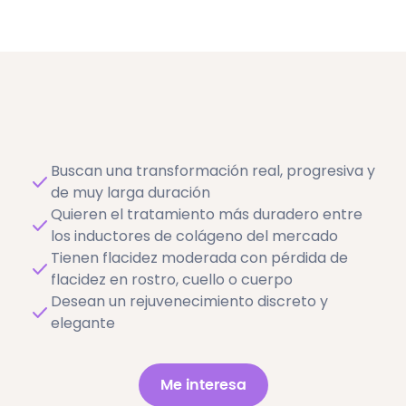
Mejora la arquitectura interna de la piel
reconstruyendo su estructura de
soporte desde dentro
Sin efecto relleno, sin aspecto artificial y
sin alteración de la expresión facial
natural
Resultado acumulativo: cada sesión
Buscan una transformación real, progresiva y
refuerza y potencia los efectos de la
de muy larga duración
anterior
Quieren el tratamiento más duradero entre
Compatible con otros tratamientos
los inductores de colágeno del mercado
estéticos para potenciar y prolongar
Tienen flacidez moderada con pérdida de
sus resultados
flacidez en rostro, cuello o cuerpo
Desean un rejuvenecimiento discreto y
elegante
Me interesa